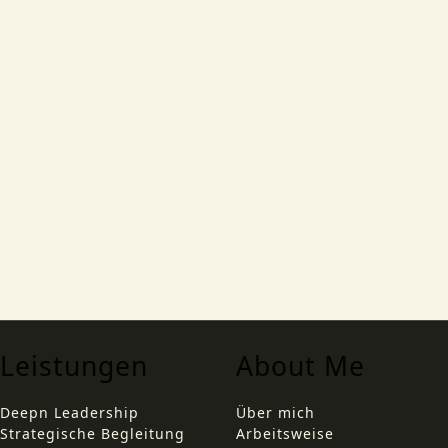
vakant, eine Transformation stockt, Entscheidungen
bleiben liegen. Dann übernehme ich – nicht als Berater
neben dem Team, sondern in der Linie, mit Mandat
und Verantwortung.
Dass ein Mandat ein Ende hat, ist seine Stärke:
Begrenzte Zeit zwingt zu Prioritäten, schafft Tempo
und hält den Wandel verbindlich. Ich treffe die
Entscheidungen, die liegen geblieben sind – und gebe
die Rolle danach geordnet zurück.
Leistungen
About Me
Deepn Leadership
Über mich
Strategische Begleitung
Arbeitsweise